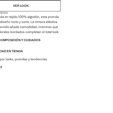
VER LOOK
 TIENDA
da en tejido 100% algodón, esta prenda
diseño recto y corto. La cintura elástica
runcido añade comodidad, mientras que
 florales bordados completan el total look
COMPOSICIÓN Y CUIDADOS
IDAD EN TIENDA
por looks, prendas y tendencias
NT