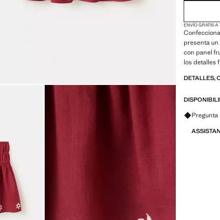
ENVÍO GRATIS A
Confecciona
presenta un 
con panel f
los detalles
DETALLES, 
DISPONIBIL
Pregunta 
ASSISTA