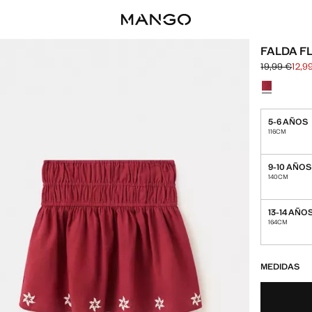
FALDA F
19,99 €
12,9
Precio inicia
Precio actual
Selecciona u
5-6 AÑOS
116CM
9-10 AÑOS
140CM
13-14 AÑO
164CM
¡ÚLTIMAS UNID
NO DISPONIBL
MEDIDAS