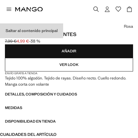
Selecciona un color
Rosa
Saltar al contenido principal
CAMISETA RAYAS VOLANTES
7,99 €
4,99 €
-38 %
Precio inicial tachado [7,99 € ]
Precio actual [4,99 € ]
AÑADIR
VER LOOK
ENVÍO GRATIS A TIENDA
Tejido 100% algodón. Tejido de rayas. Diseño recto. Cuello redondo.
Manga corta con volante
DETALLES, COMPOSICIÓN Y CUIDADOS
MEDIDAS
DISPONIBILIDAD EN TIENDA
CUALIDADES DEL ARTÍCULO