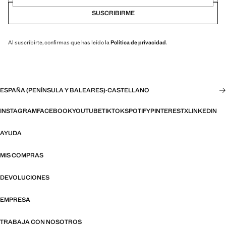
SUSCRIBIRME
Al suscribirte, confirmas que has leído la
Política de privacidad
.
ESPAÑA (PENÍNSULA Y BALEARES)
·
CASTELLANO
INSTAGRAM
FACEBOOK
YOUTUBE
TIKTOK
SPOTIFY
PINTEREST
X
LINKEDIN
AYUDA
MIS COMPRAS
DEVOLUCIONES
EMPRESA
TRABAJA CON NOSOTROS