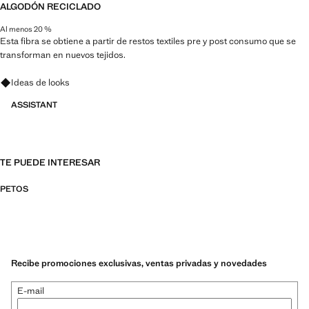
ALGODÓN RECICLADO
Al menos 20 %
Esta fibra se obtiene a partir de restos textiles pre y post consumo que se
transforman en nuevos tejidos.
Pregunta por looks, prendas y tendencias
Ideas de looks
ASSISTANT
TE PUEDE INTERESAR
PETOS
Recibe promociones exclusivas, ventas privadas y novedades
E-mail