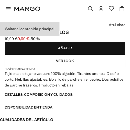
Selecciona un color
Azul claro
Saltar al contenido principal
PETO VAQUERO BOLSILLOS
19,99 €
9,99 €
-50 %
Precio inicial tachado [19,99 € ]
Precio actual [9,99 € ]
AÑADIR
VER LOOK
ENVÍO GRATIS A TIENDA
Tejido estilo tejano vaquero 100% algodón. Tirantes anchos. Diseño
corto. Hebillas ajustables. Bolsillo de parche en el pecho. Dos bolsillos
de parche traseros. Producto en rebajas
DETALLES, COMPOSICIÓN Y CUIDADOS
DISPONIBILIDAD EN TIENDA
CUALIDADES DEL ARTÍCULO