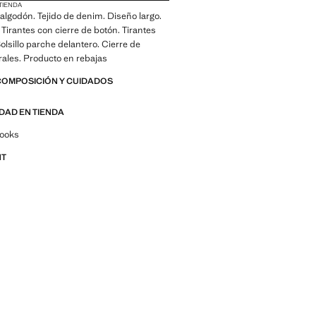
 TIENDA
algodón. Tejido de denim. Diseño largo.
. Tirantes con cierre de botón. Tirantes
Bolsillo parche delantero. Cierre de
rales. Producto en rebajas
COMPOSICIÓN Y CUIDADOS
IDAD EN TIENDA
por looks, prendas y tendencias
looks
NT