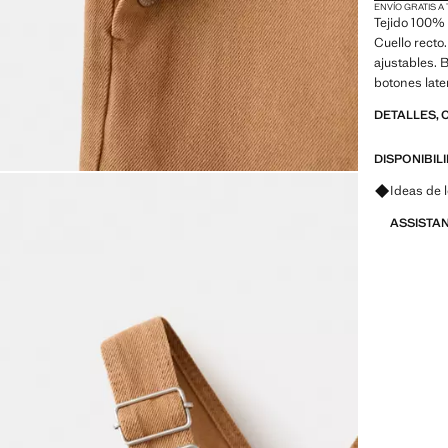
ENVÍO GRATIS A
Tejido 100% 
Cuello recto
ajustables. 
botones late
DETALLES, 
DISPONIBIL
Pregunta 
Ideas de 
ASSISTA