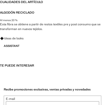
CUALIDADES DEL ARTÍCULO
ALGODÓN RECICLADO
Al menos 20 %
Esta fibra se obtiene a partir de restos textiles pre y post consumo que se
transforman en nuevos tejidos.
Pregunta por looks, prendas y tendencias
Ideas de looks
ASSISTANT
TE PUEDE INTERESAR
Recibe promociones exclusivas, ventas privadas y novedades
E-mail