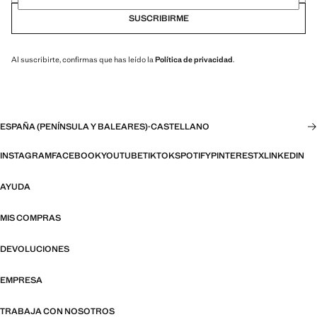
SUSCRIBIRME
Al suscribirte, confirmas que has leído la
Política de privacidad
.
ESPAÑA (PENÍNSULA Y BALEARES)
·
CASTELLANO
INSTAGRAM
FACEBOOK
YOUTUBE
TIKTOK
SPOTIFY
PINTEREST
X
LINKEDIN
AYUDA
MIS COMPRAS
DEVOLUCIONES
EMPRESA
TRABAJA CON NOSOTROS