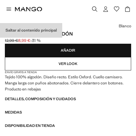
Selecciona un color
Blanco
Saltar al contenido principal
CAMISA OXFORD ALGODÓN
12,99 €
8,99 €
-31 %
Precio inicial tachado [12,99 € ]
Precio actual [8,99 € ]
AÑADIR
VER LOOK
ENVÍO GRATIS A TIENDA
Tejido 100% algodón. Diseño recto. Estilo Oxford. Cuello camisero.
Manga larga con puños abotonados. Cierre delantero con botones.
Producto en rebajas
DETALLES, COMPOSICIÓN Y CUIDADOS
MEDIDAS
DISPONIBILIDAD EN TIENDA