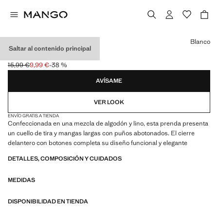
Selecciona un color
Blanco
Saltar al contenido principal
CAMISA LINO
15,99 €
9,99 €
-38 %
Precio inicial tachado [15,99 € ]
Precio actual [9,99 € ]
AVÍSAME
VER LOOK
ENVÍO GRATIS A TIENDA
Confeccionada en una mezcla de algodón y lino, esta prenda presenta
un cuello de tira y mangas largas con puños abotonados. El cierre
delantero con botones completa su diseño funcional y elegante
DETALLES, COMPOSICIÓN Y CUIDADOS
MEDIDAS
DISPONIBILIDAD EN TIENDA