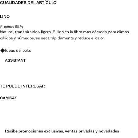
CUALIDADES DEL ARTÍCULO
LINO
Al menos 50 %
Natural, transpirable y ligero. El lino es la fibra más cómoda para climas
cálidos y húmedos, se seca rápidamente y reduce el calor.
Pregunta por looks, prendas y tendencias
Ideas de looks
ASSISTANT
TE PUEDE INTERESAR
CAMISAS
Recibe promociones exclusivas, ventas privadas y novedades