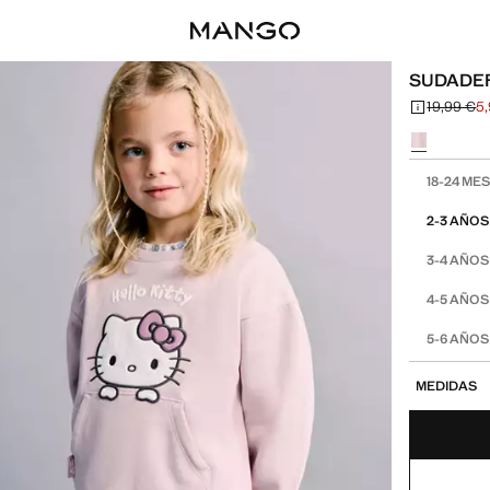
SUDADER
19,99 €
5
Precio inicia
Precio actual
Selecciona u
Selecciona tu
18-24 ME
2-3 AÑOS
3-4 AÑOS
4-5 AÑOS
5-6 AÑOS
MEDIDAS