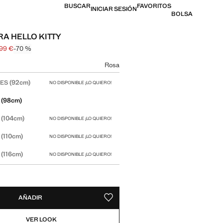
BUSCAR
FAVORITOS
INICIAR SESIÓN
BOLSA
A HELLO KITTY
,99 €
-70 %
l tachado [19,99 € ]
 [5,99 € ]
n color
Rosa
 talla
(92cm)
SES
NO DISPONIBLE ¡LO QUIERO!
(98cm)
(104cm)
NO DISPONIBLE ¡LO QUIERO!
(110cm)
NO DISPONIBLE ¡LO QUIERO!
(116cm)
NO DISPONIBLE ¡LO QUIERO!
AÑADIR
GUARDAR COMO FAVORITO
VER LOOK