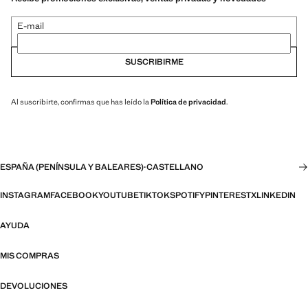
E-mail
SUSCRIBIRME
Al suscribirte, confirmas que has leído la
Política de privacidad
.
ESPAÑA (PENÍNSULA Y BALEARES)
·
CASTELLANO
INSTAGRAM
FACEBOOK
YOUTUBE
TIKTOK
SPOTIFY
PINTEREST
X
LINKEDIN
AYUDA
MIS COMPRAS
DEVOLUCIONES