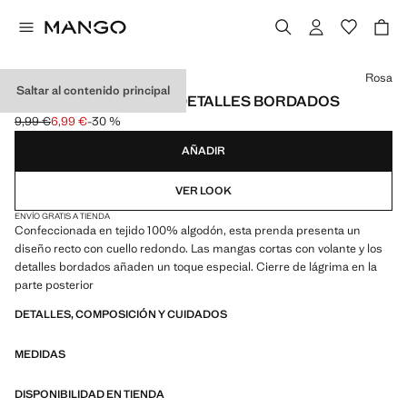
Selecciona un color
Rosa
Saltar al contenido principal
CAMISETA VOLANTES DETALLES BORDADOS
9,99 €
6,99 €
-30 %
Precio inicial tachado [9,99 € ]
Precio actual [6,99 € ]
AÑADIR
VER LOOK
ENVÍO GRATIS A TIENDA
Confeccionada en tejido 100% algodón, esta prenda presenta un
diseño recto con cuello redondo. Las mangas cortas con volante y los
detalles bordados añaden un toque especial. Cierre de lágrima en la
parte posterior
DETALLES, COMPOSICIÓN Y CUIDADOS
MEDIDAS
DISPONIBILIDAD EN TIENDA