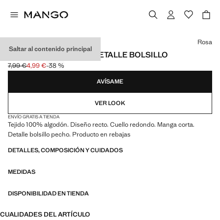
Selecciona un color
Rosa
Saltar al contenido principal
CAMISETA ALGODÓN DETALLE BOLSILLO
7,99 €
4,99 €
-38 %
Precio inicial tachado [7,99 € ]
Precio actual [4,99 € ]
AVÍSAME
VER LOOK
ENVÍO GRATIS A TIENDA
Tejido 100% algodón. Diseño recto. Cuello redondo. Manga corta.
Detalle bolsillo pecho. Producto en rebajas
DETALLES, COMPOSICIÓN Y CUIDADOS
MEDIDAS
DISPONIBILIDAD EN TIENDA
CUALIDADES DEL ARTÍCULO