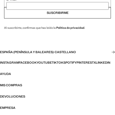
SUSCRIBIRME
Al suscribirte, confirmas que has leído la
Política de privacidad
.
ESPAÑA (PENÍNSULA Y BALEARES)
·
CASTELLANO
INSTAGRAM
FACEBOOK
YOUTUBE
TIKTOK
SPOTIFY
PINTEREST
X
LINKEDIN
AYUDA
MIS COMPRAS
DEVOLUCIONES
EMPRESA