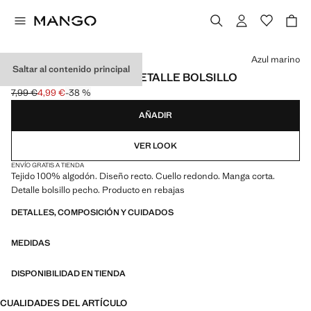
Selecciona un color
Azul marino
Saltar al contenido principal
CAMISETA ALGODÓN DETALLE BOLSILLO
7,99 €
4,99 €
-38 %
Precio inicial tachado [7,99 € ]
Precio actual [4,99 € ]
AÑADIR
VER LOOK
ENVÍO GRATIS A TIENDA
Tejido 100% algodón. Diseño recto. Cuello redondo. Manga corta.
Detalle bolsillo pecho. Producto en rebajas
DETALLES, COMPOSICIÓN Y CUIDADOS
MEDIDAS
DISPONIBILIDAD EN TIENDA
CUALIDADES DEL ARTÍCULO