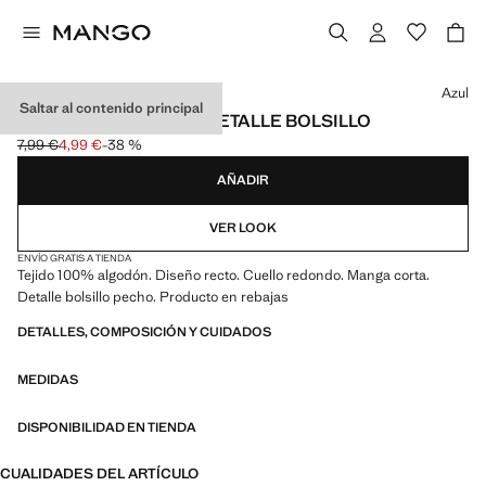
Selecciona un color
Azul
Saltar al contenido principal
CAMISETA ALGODÓN DETALLE BOLSILLO
7,99 €
4,99 €
-38 %
Precio inicial tachado [7,99 € ]
Precio actual [4,99 € ]
AÑADIR
VER LOOK
ENVÍO GRATIS A TIENDA
Tejido 100% algodón. Diseño recto. Cuello redondo. Manga corta.
Detalle bolsillo pecho. Producto en rebajas
DETALLES, COMPOSICIÓN Y CUIDADOS
MEDIDAS
DISPONIBILIDAD EN TIENDA
CUALIDADES DEL ARTÍCULO