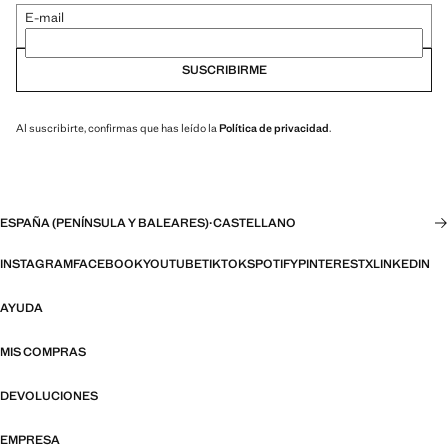
E-mail
SUSCRIBIRME
Al suscribirte, confirmas que has leído la
Política de privacidad
.
ESPAÑA (PENÍNSULA Y BALEARES)
·
CASTELLANO
INSTAGRAM
FACEBOOK
YOUTUBE
TIKTOK
SPOTIFY
PINTEREST
X
LINKEDIN
AYUDA
MIS COMPRAS
DEVOLUCIONES
EMPRESA