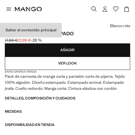
Selecciona un color
Blanco roto
Saltar al contenido principal
PIJAMA CORTO ESTAMPADO
17,99 €
12,99 €
-28 %
Precio inicial tachado [17,99 € ]
Precio actual [12,99 € ]
AÑADIR
VER LOOK
ENVÍO GRATIS A TIENDA
Pack de camiseta de manga corta y pantalón corto de pijama. Tejido
100% algodón. Diseño estampado. Estampado animal. Estampado
jirafa. Cuello redondo. Manga corta. Cintura elástica con cordón
DETALLES, COMPOSICIÓN Y CUIDADOS
MEDIDAS
DISPONIBILIDAD EN TIENDA