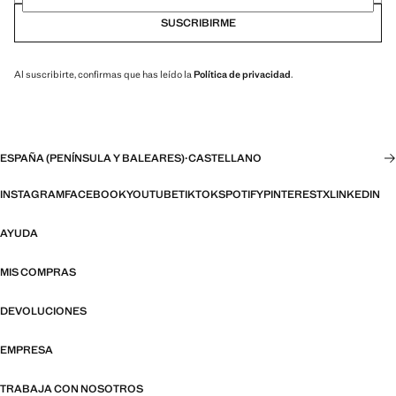
SUSCRIBIRME
Al suscribirte, confirmas que has leído la
Política de privacidad
.
ESPAÑA (PENÍNSULA Y BALEARES)
·
CASTELLANO
INSTAGRAM
FACEBOOK
YOUTUBE
TIKTOK
SPOTIFY
PINTEREST
X
LINKEDIN
AYUDA
MIS COMPRAS
DEVOLUCIONES
EMPRESA
TRABAJA CON NOSOTROS