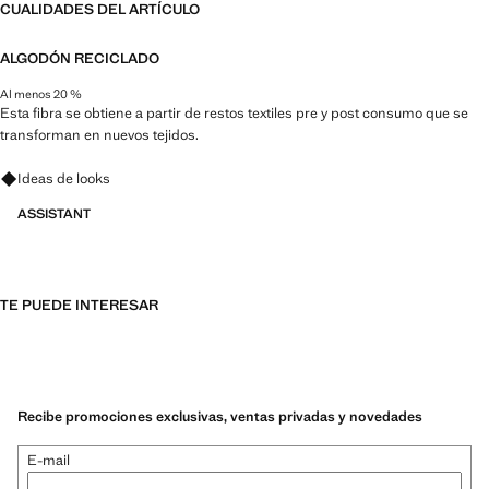
CUALIDADES DEL ARTÍCULO
ALGODÓN RECICLADO
Al menos 20 %
Esta fibra se obtiene a partir de restos textiles pre y post consumo que se
transforman en nuevos tejidos.
Pregunta por looks, prendas y tendencias
Ideas de looks
ASSISTANT
TE PUEDE INTERESAR
Recibe promociones exclusivas, ventas privadas y novedades
E-mail