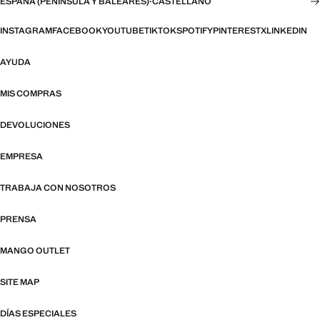
ESPAÑA (PENÍNSULA Y BALEARES)
·
CASTELLANO
INSTAGRAM
FACEBOOK
YOUTUBE
TIKTOK
SPOTIFY
PINTEREST
X
LINKEDIN
AYUDA
MIS COMPRAS
DEVOLUCIONES
EMPRESA
TRABAJA CON NOSOTROS
PRENSA
MANGO OUTLET
SITE MAP
DÍAS ESPECIALES