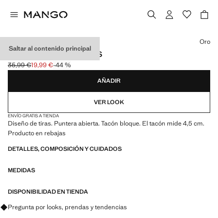
Selecciona un color
Oro
Saltar al contenido principal
SANDALIA TACÓN TIRAS
35,99 €
19,99 €
-44 %
Precio inicial tachado [35,99 € ]
Precio actual [19,99 € ]
AÑADIR
VER LOOK
ENVÍO GRATIS A TIENDA
Diseño de tiras. Puntera abierta. Tacón bloque. El tacón mide 4,5 cm.
Producto en rebajas
DETALLES, COMPOSICIÓN Y CUIDADOS
MEDIDAS
DISPONIBILIDAD EN TIENDA
Pregunta por looks, prendas y tendencias