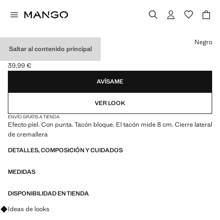
Selecciona un color
Negro
Saltar al contenido principal
BOTÍN TACÓN PUNTA
39,99 €
Precio actual [39,99 € ]
AVÍSAME
VER LOOK
ENVÍO GRATIS A TIENDA
Efecto piel. Con punta. Tacón bloque. El tacón mide 8 cm. Cierre lateral
de cremallera
DETALLES, COMPOSICIÓN Y CUIDADOS
MEDIDAS
DISPONIBILIDAD EN TIENDA
Pregunta por looks, prendas y tendencias
Ideas de looks