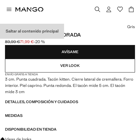
Selecciona un color
Gris
Saltar al contenido principal
BOTÍN PIEL PUNTA CUADRADA
89,99 €
71,99 €
-20 %
Precio inicial tachado [89,99 € ]
Precio actual [71,99 € ]
AVÍSAME
VER LOOK
ENVÍO GRATIS A TIENDA
3 cm. Punta cuadrada. Tacón kitten. Cierre lateral de cremallera. Forro
interior. Piel caprino. Punta redonda. El tacón mide 5 cm. El tacón
mide 3 cm
DETALLES, COMPOSICIÓN Y CUIDADOS
MEDIDAS
DISPONIBILIDAD EN TIENDA
Pregunta por looks, prendas y tendencias
Ideas de looks