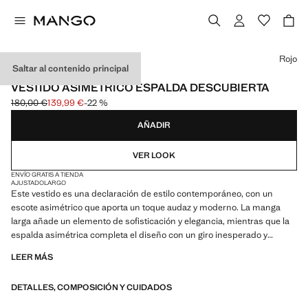
Selecciona un color
Rojo
Saltar al contenido principal
CAPSULE
VESTIDO ASIMÉTRICO ESPALDA DESCUBIERTA
180,00 €
139,99 €
-22 %
Precio inicial tachado [180,00 € ]
Precio actual [139,99 € ]
AÑADIR
VER LOOK
ENVÍO GRATIS A TIENDA
AJUSTADO
LARGO
Este vestido es una declaración de estilo contemporáneo, con un
escote asimétrico que aporta un toque audaz y moderno. La manga
larga añade un elemento de sofisticación y elegancia, mientras que la
espalda asimétrica completa el diseño con un giro inesperado y
atractivo. Es una opción ideal para quienes desean destacar con un
LEER MÁS
look único y actual. Diseño entallado. Diseño largo. Cuello asimétrico.
Manga larga con cremallera. Abertura lateral en el bajo. Cierre de
DETALLES, COMPOSICIÓN Y CUIDADOS
botón en el cuello. Cierre de cremallera lateral. Forro interior. Los
artículos de la colección CAPSULE se pueden cambiar o devolver en