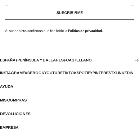
SUSCRIBIRME
Al suscribirte, confirmas que has leído la
Política de privacidad
.
ESPAÑA (PENÍNSULA Y BALEARES)
·
CASTELLANO
INSTAGRAM
FACEBOOK
YOUTUBE
TIKTOK
SPOTIFY
PINTEREST
X
LINKEDIN
AYUDA
MIS COMPRAS
DEVOLUCIONES
EMPRESA