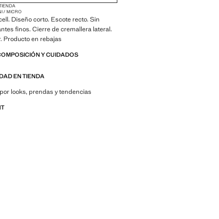
 TIENDA
NI / MICRO
cell. Diseño corto. Escote recto. Sin
ntes finos. Cierre de cremallera lateral.
or. Producto en rebajas
COMPOSICIÓN Y CUIDADOS
IDAD EN TIENDA
por looks, prendas y tendencias
NT