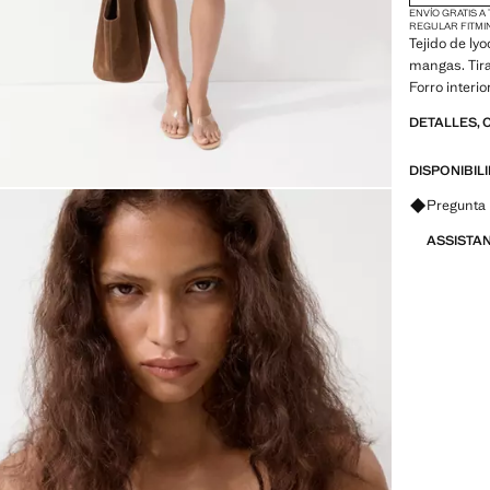
ENVÍO GRATIS A
REGULAR FIT
MI
Tejido de lyo
mangas. Tira
Forro interi
DETALLES, 
DISPONIBIL
Pregunta 
ASSISTA