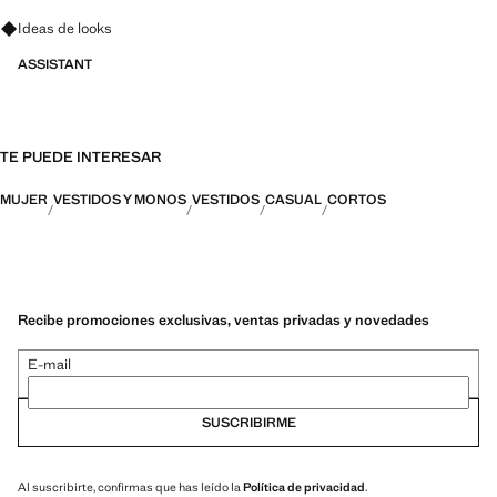
Pregunta por looks, prendas y tendencias
Ideas de looks
ASSISTANT
TE PUEDE INTERESAR
MUJER
VESTIDOS Y MONOS
VESTIDOS
CASUAL
CORTOS
Recibe promociones exclusivas, ventas privadas y novedades
E-mail
SUSCRIBIRME
Al suscribirte, confirmas que has leído la
Política de privacidad
.