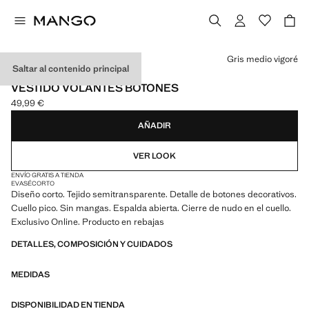
Selecciona un color
Gris medio vigoré
Saltar al contenido principal
EXCLUSIVO ONLINE
VESTIDO VOLANTES BOTONES
49,99 €
Precio actual [49,99 € ]
AÑADIR
VER LOOK
ENVÍO GRATIS A TIENDA
EVASÉ
CORTO
Diseño corto. Tejido semitransparente. Detalle de botones decorativos.
Cuello pico. Sin mangas. Espalda abierta. Cierre de nudo en el cuello.
Exclusivo Online. Producto en rebajas
DETALLES, COMPOSICIÓN Y CUIDADOS
MEDIDAS
DISPONIBILIDAD EN TIENDA