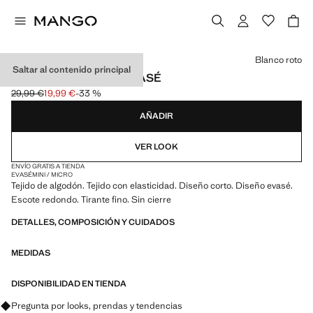
Selecciona un color
Blanco roto
Saltar al contenido principal
VESTIDO ALGODÓN EVASÉ
29,99 €
19,99 €
-33 %
Precio inicial tachado [29,99 € ]
Precio actual [19,99 € ]
AÑADIR
VER LOOK
ENVÍO GRATIS A TIENDA
EVASÉ
MINI / MICRO
Tejido de algodón. Tejido con elasticidad. Diseño corto. Diseño evasé.
Escote redondo. Tirante fino. Sin cierre
DETALLES, COMPOSICIÓN Y CUIDADOS
MEDIDAS
DISPONIBILIDAD EN TIENDA
Pregunta por looks, prendas y tendencias