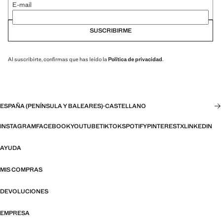
E-mail
SUSCRIBIRME
Al suscribirte, confirmas que has leído la
Política de privacidad
.
ESPAÑA (PENÍNSULA Y BALEARES)
·
CASTELLANO
INSTAGRAM
FACEBOOK
YOUTUBE
TIKTOK
SPOTIFY
PINTEREST
X
LINKEDIN
AYUDA
MIS COMPRAS
DEVOLUCIONES
EMPRESA