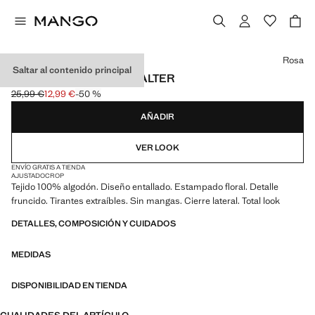
Selecciona un color
Rosa
Saltar al contenido principal
TOP FLORAL CUELLO HALTER
25,99 €
12,99 €
-50 %
Precio inicial tachado [25,99 € ]
Precio actual [12,99 € ]
AÑADIR
VER LOOK
ENVÍO GRATIS A TIENDA
AJUSTADO
CROP
Tejido 100% algodón. Diseño entallado. Estampado floral. Detalle
fruncido. Tirantes extraíbles. Sin mangas. Cierre lateral. Total look
DETALLES, COMPOSICIÓN Y CUIDADOS
MEDIDAS
DISPONIBILIDAD EN TIENDA