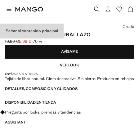
Selecciona un color
Crudo
Saltar al contenido principal
SOMBRERO FIBRA NATURAL LAZO
19,99 €
5,99 €
-70 %
Precio inicial tachado [19,99 € ]
Precio actual [5,99 € ]
AVÍSAME
VER LOOK
ENVÍO GRATIS A TIENDA
Tejido de fibra natural. Cinta decorativa. Sin cierre. Producto en rebajas
DETALLES, COMPOSICIÓN Y CUIDADOS
DISPONIBILIDAD EN TIENDA
Pregunta por looks, prendas y tendencias
ASSISTANT