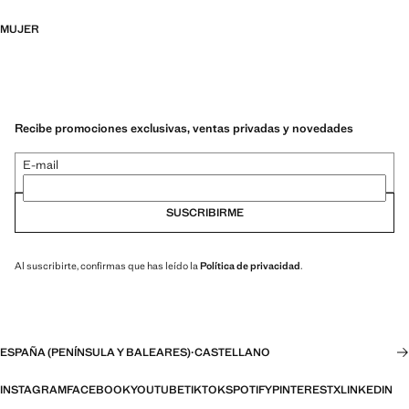
MUJER
Recibe promociones exclusivas, ventas privadas y novedades
E-mail
SUSCRIBIRME
Al suscribirte, confirmas que has leído la
Política de privacidad
.
ESPAÑA (PENÍNSULA Y BALEARES)
·
CASTELLANO
INSTAGRAM
FACEBOOK
YOUTUBE
TIKTOK
SPOTIFY
PINTEREST
X
LINKEDIN