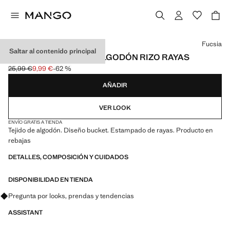
Selecciona un color
Fucsia
Saltar al contenido principal
SOMBRERO BUCKET ALGODÓN RIZO RAYAS
25,99 €
9,99 €
-62 %
Precio inicial tachado [25,99 € ]
Precio actual [9,99 € ]
AÑADIR
VER LOOK
ENVÍO GRATIS A TIENDA
Tejido de algodón. Diseño bucket. Estampado de rayas. Producto en
rebajas
DETALLES, COMPOSICIÓN Y CUIDADOS
DISPONIBILIDAD EN TIENDA
Pregunta por looks, prendas y tendencias
ASSISTANT