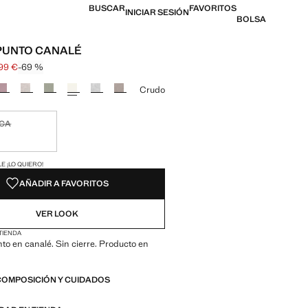
BUSCAR
FAVORITOS
INICIAR SESIÓN
BOLSA
PUNTO CANALÉ
99 €
-69 %
l tachado [12,99 € ]
 [3,99 € ]
n color
Crudo
ICA
ble ¡Lo quiero!
ADES!
E ¡LO QUIERO!
AÑADIR A FAVORITOS
VER LOOK
 TIENDA
nto en canalé. Sin cierre. Producto en
COMPOSICIÓN Y CUIDADOS