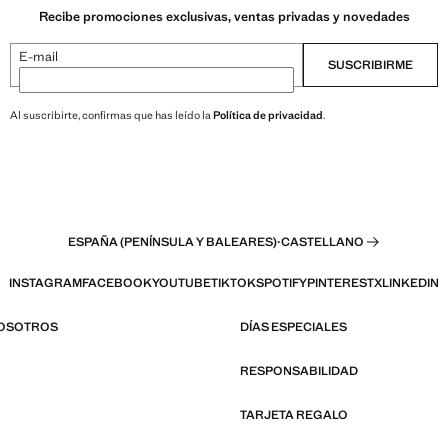
Recibe promociones exclusivas, ventas privadas y novedades
E-mail
SUSCRIBIRME
Al suscribirte, confirmas que has leído la
Política de privacidad
.
ESPAÑA (PENÍNSULA Y BALEARES)
·
CASTELLANO
INSTAGRAM
FACEBOOK
YOUTUBE
TIKTOK
SPOTIFY
PINTEREST
X
LINKEDIN
NOSOTROS
DÍAS ESPECIALES
RESPONSABILIDAD
TARJETA REGALO