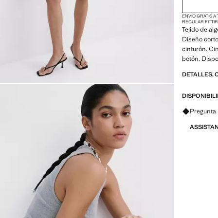
ENVÍO GRATIS A
REGULAR FIT
TI
Tejido de al
Diseño corto.
cinturón. Cin
botón. Dispo
DETALLES, 
DISPONIBIL
Pregunta 
ASSISTA