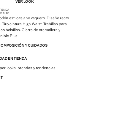
VER LOOK
 TIENDA
RO ALTO
godón estilo tejano vaquero. Diseño recto.
 Tiro cintura High Waist. Trabillas para
co bolsillos. Cierre de cremallera y
nible Plus
COMPOSICIÓN Y CUIDADOS
IDAD EN TIENDA
por looks, prendas y tendencias
NT