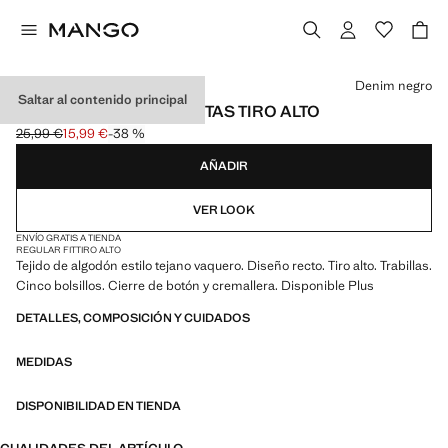
Selecciona un color
Denim negro
Saltar al contenido principal
BERMUDAS DENIM RECTAS TIRO ALTO
25,99 €
15,99 €
-38 %
Precio inicial tachado [25,99 € ]
Precio actual [15,99 € ]
AÑADIR
VER LOOK
ENVÍO GRATIS A TIENDA
REGULAR FIT
TIRO ALTO
Tejido de algodón estilo tejano vaquero. Diseño recto. Tiro alto. Trabillas.
Cinco bolsillos. Cierre de botón y cremallera. Disponible Plus
DETALLES, COMPOSICIÓN Y CUIDADOS
MEDIDAS
DISPONIBILIDAD EN TIENDA