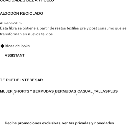
CUALIDADES DEL ARTÍCULO
ALGODÓN RECICLADO
Al menos 20 %
Esta fibra se obtiene a partir de restos textiles pre y post consumo que se
transforman en nuevos tejidos.
Pregunta por looks, prendas y tendencias
Ideas de looks
ASSISTANT
TE PUEDE INTERESAR
MUJER
SHORTS Y BERMUDAS
BERMUDAS
CASUAL
TALLAS PLUS
Recibe promociones exclusivas, ventas privadas y novedades