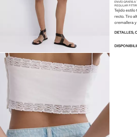
ENVÍO GRATIS A
REGULAR FIT
TI
Tejido estil
recto. Tiro a
cremallera y
DETALLES, 
DISPONIBIL