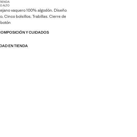
 TIENDA
RO ALTO
o tejano vaquero 100% algodón. Diseño
lto. Cinco bolsillos. Trabillas. Cierre de
 botón
COMPOSICIÓN Y CUIDADOS
IDAD EN TIENDA