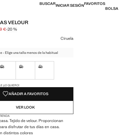
BUSCAR
FAVORITOS
INICIAR SESIÓN
BOLSA
LAS VELOUR
99 €
-20 %
l tachado [29,99 € ]
 [23,99 € ]
n color
Ciruela
de - Elige una talla menos de la habitual
38
39
40
ble ¡Lo quiero!
No disponible ¡Lo quiero!
No disponible ¡Lo quiero!
No disponible ¡Lo quiero!
ADES!
E ¡LO QUIERO!
AÑADIR A FAVORITOS
VER LOOK
 TIENDA
 casa. Tejido de velour. Proporcionan
ra disfrutar de tus días en casa.
n distintos colores