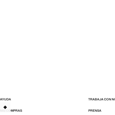
AYUDA
TRABAJA CON 
TANT
MIS COMPRAS
PRENSA