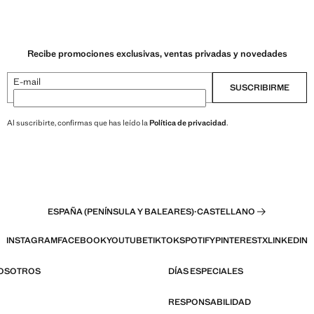
Recibe promociones exclusivas, ventas privadas y novedades
E-mail
SUSCRIBIRME
Al suscribirte, confirmas que has leído la
Política de privacidad
.
ESPAÑA (PENÍNSULA Y BALEARES)
·
CASTELLANO
INSTAGRAM
FACEBOOK
YOUTUBE
TIKTOK
SPOTIFY
PINTEREST
X
LINKEDIN
NOSOTROS
DÍAS ESPECIALES
RESPONSABILIDAD