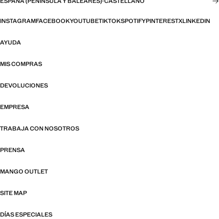
ESPAÑA (PENÍNSULA Y BALEARES)
·
CASTELLANO
INSTAGRAM
FACEBOOK
YOUTUBE
TIKTOK
SPOTIFY
PINTEREST
X
LINKEDIN
AYUDA
MIS COMPRAS
DEVOLUCIONES
EMPRESA
TRABAJA CON NOSOTROS
PRENSA
MANGO OUTLET
SITE MAP
DÍAS ESPECIALES