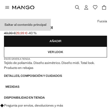
Selecciona un color
Fucsia
Saltar al contenido principal
FALDA ASIMÉTRICA MIDI
49,99 €
29,99 €
-40 %
Precio inicial tachado [49,99 € ]
Precio actual [29,99 € ]
AÑADIR
VER LOOK
ENVÍO GRATIS A TIENDA
Tejido de poliamida. Diseño asimétrico. Diseño midi. Total look.
Producto en rebajas
DETALLES, COMPOSICIÓN Y CUIDADOS
MEDIDAS
DISPONIBILIDAD EN TIENDA
Pregunta por envíos, devoluciones y más