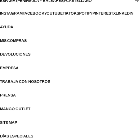
ESPAÑA (PENÍNSULA Y BALEARES)
·
CASTELLANO
INSTAGRAM
FACEBOOK
YOUTUBE
TIKTOK
SPOTIFY
PINTEREST
X
LINKEDIN
AYUDA
MIS COMPRAS
DEVOLUCIONES
EMPRESA
TRABAJA CON NOSOTROS
PRENSA
MANGO OUTLET
SITE MAP
DÍAS ESPECIALES