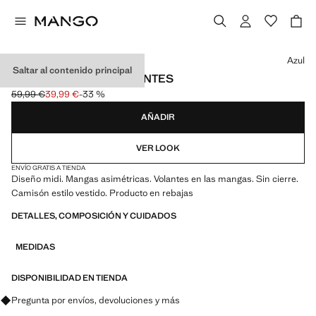
Selecciona un color
Azul
Saltar al contenido principal
CAFTÁN DETALLE VOLANTES
59,99 €
39,99 €
-33 %
Precio inicial tachado [59,99 € ]
Precio actual [39,99 € ]
AÑADIR
VER LOOK
ENVÍO GRATIS A TIENDA
Diseño midi. Mangas asimétricas. Volantes en las mangas. Sin cierre.
Camisón estilo vestido. Producto en rebajas
DETALLES, COMPOSICIÓN Y CUIDADOS
MEDIDAS
DISPONIBILIDAD EN TIENDA
Pregunta por envíos, devoluciones y más