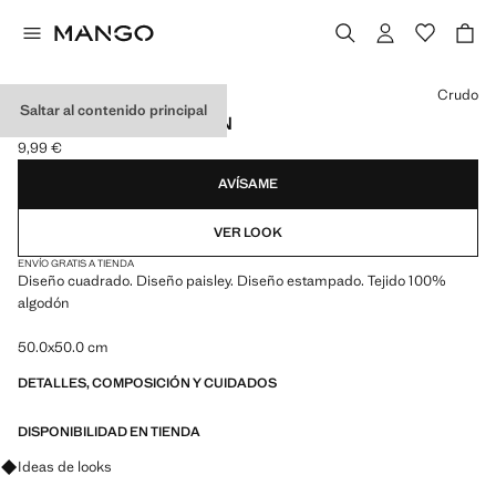
Selecciona un color
Crudo
Saltar al contenido principal
BANDANA DE ALGODÓN
9,99 €
Precio actual [9,99 € ]
AVÍSAME
VER LOOK
ENVÍO GRATIS A TIENDA
Diseño cuadrado. Diseño paisley. Diseño estampado. Tejido 100%
algodón
50.0x50.0 cm
DETALLES, COMPOSICIÓN Y CUIDADOS
DISPONIBILIDAD EN TIENDA
Pregunta por looks, prendas y tendencias
Ideas de looks