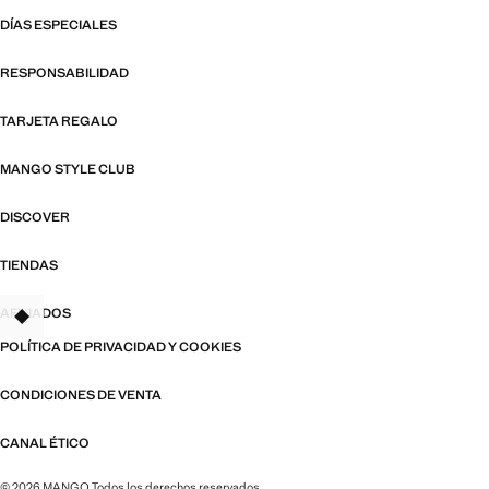
DÍAS ESPECIALES
RESPONSABILIDAD
TARJETA REGALO
MANGO STYLE CLUB
DISCOVER
TIENDAS
AFILIADOS
TANT
POLÍTICA DE PRIVACIDAD Y COOKIES
CONDICIONES DE VENTA
CANAL ÉTICO
© 2026 MANGO Todos los derechos reservados