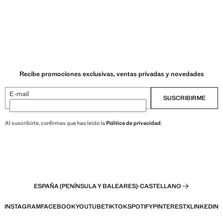
Recibe promociones exclusivas, ventas privadas y novedades
E-mail
SUSCRIBIRME
Al suscribirte, confirmas que has leído la
Política de privacidad
.
ESPAÑA (PENÍNSULA Y BALEARES)
·
CASTELLANO
INSTAGRAM
FACEBOOK
YOUTUBE
TIKTOK
SPOTIFY
PINTEREST
X
LINKEDIN