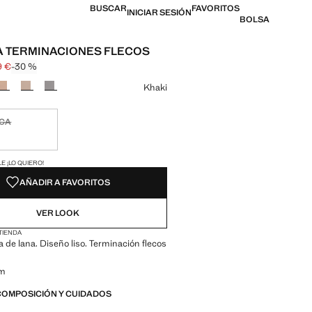
BUSCAR
FAVORITOS
INICIAR SESIÓN
BOLSA
 TERMINACIONES FLECOS
9 €
-30 %
l tachado [19,99 € ]
 [13,99 € ]
n color
Khaki
ICA
ble ¡Lo quiero!
ADES!
E ¡LO QUIERO!
AÑADIR A FAVORITOS
VER LOOK
 TIENDA
a de lana. Diseño liso. Terminación flecos
cm
COMPOSICIÓN Y CUIDADOS