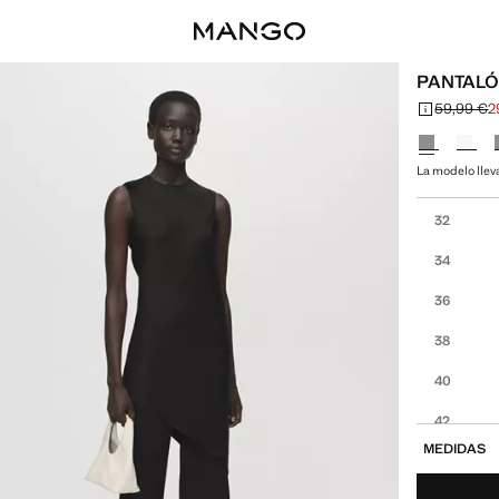
PANTALÓ
59,99 €
2
Precio inicia
Precio actual
Selecciona u
La modelo lleva
Selecciona tu
32
34
36
38
40
42
MEDIDAS
44