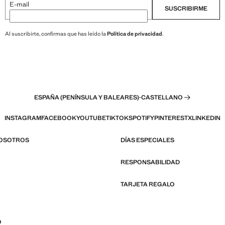
E-mail
SUSCRIBIRME
Al suscribirte, confirmas que has leído la
Política de privacidad
.
ESPAÑA (PENÍNSULA Y BALEARES)
·
CASTELLANO
INSTAGRAM
FACEBOOK
YOUTUBE
TIKTOK
SPOTIFY
PINTEREST
X
LINKEDIN
NOSOTROS
DÍAS ESPECIALES
RESPONSABILIDAD
TARJETA REGALO
O