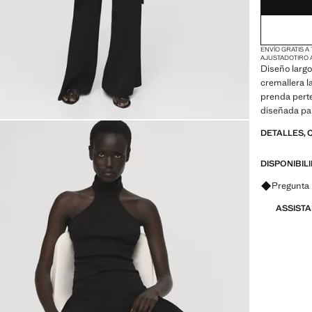
46
ENVÍO GRATIS A
AJUSTADO
TIRO 
Diseño largo.
cremallera la
prenda perte
diseñada par
cualquier fi
DETALLES, 
y azul marin
DISPONIBIL
Pregunta 
ASSIST