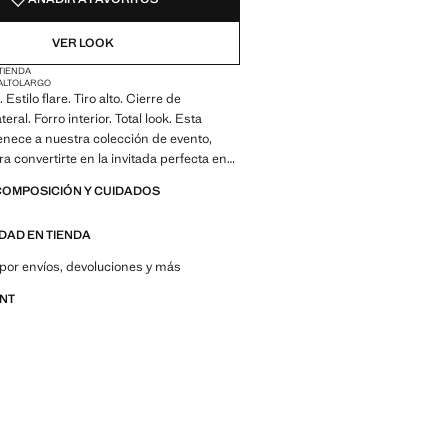
NO DISPONIBLE ¡LO QUIERO!
VER LOOK
 TIENDA
ALTO
LARGO
 Estilo flare. Tiro alto. Cierre de
teral. Forro interior. Total look. Esta
nece a nuestra colección de evento,
a convertirte en la invitada perfecta en
esta, boda o ceremonia. Los colores negro
COMPOSICIÓN Y CUIDADOS
o son exclusivo online
IDAD EN TIENDA
por envíos, devoluciones y más
ANT