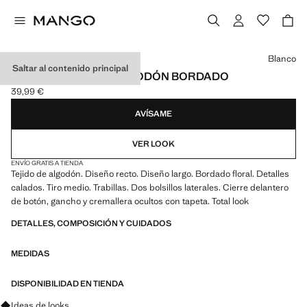
Selecciona un color
Blanco
Saltar al contenido principal
PANTALÓN RECTO ALGODÓN BORDADO
39,99 €
Precio actual [39,99 € ]
AVÍSAME
VER LOOK
ENVÍO GRATIS A TIENDA
Tejido de algodón. Diseño recto. Diseño largo. Bordado floral. Detalles
calados. Tiro medio. Trabillas. Dos bolsillos laterales. Cierre delantero
de botón, gancho y cremallera ocultos con tapeta. Total look
DETALLES, COMPOSICIÓN Y CUIDADOS
MEDIDAS
DISPONIBILIDAD EN TIENDA
Pregunta por looks, prendas y tendencias
Ideas de looks