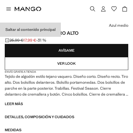
Selecciona un color
Azul medio
Saltar al contenido principal
SHORTS VAQUEROS TIRO ALTO
25,99 €
17,99 €
-31 %
Precio inicial tachado [25,99 € ]
Precio actual [17,99 € ]
AVÍSAME
VER LOOK
ENVÍO GRATIS A TIENDA
Tejido de algodón estilo tejano vaquero. Diseño corto. Diseño recto. Tiro
alto. Dos bolsillos delanteros. Bolsillo portamonedas. Dos bolsillos de
parche en la parte posterior. Trabillas. Festival Season. Cierre
delantero de cremallera y botón. Cinco bolsillos. Cierre de cremallera y
botón
LEER MÁS
DETALLES, COMPOSICIÓN Y CUIDADOS
MEDIDAS