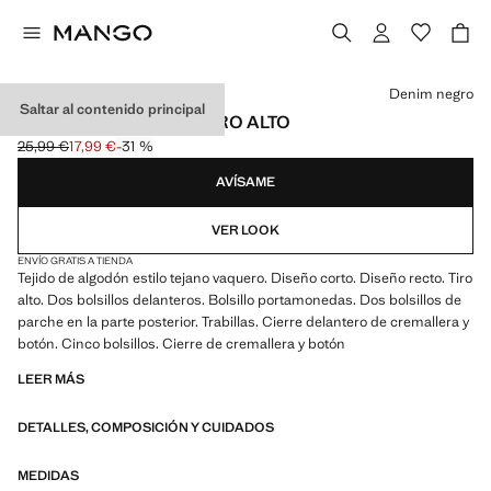
Selecciona un color
Denim negro
Saltar al contenido principal
SHORTS VAQUEROS TIRO ALTO
25,99 €
17,99 €
-31 %
Precio inicial tachado [25,99 € ]
Precio actual [17,99 € ]
AVÍSAME
VER LOOK
ENVÍO GRATIS A TIENDA
Tejido de algodón estilo tejano vaquero. Diseño corto. Diseño recto. Tiro
alto. Dos bolsillos delanteros. Bolsillo portamonedas. Dos bolsillos de
parche en la parte posterior. Trabillas. Cierre delantero de cremallera y
botón. Cinco bolsillos. Cierre de cremallera y botón
LEER MÁS
DETALLES, COMPOSICIÓN Y CUIDADOS
MEDIDAS