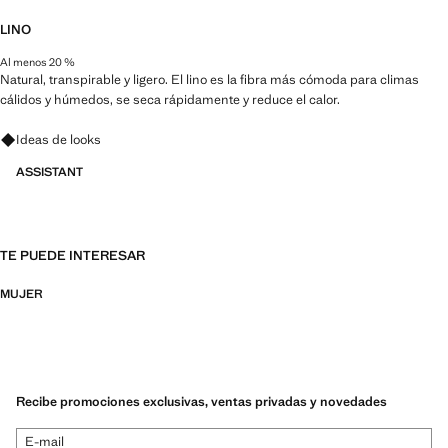
LINO
Al menos 20 %
Natural, transpirable y ligero. El lino es la fibra más cómoda para climas
cálidos y húmedos, se seca rápidamente y reduce el calor.
Pregunta por looks, prendas y tendencias
Ideas de looks
ASSISTANT
TE PUEDE INTERESAR
MUJER
Recibe promociones exclusivas, ventas privadas y novedades
E-mail