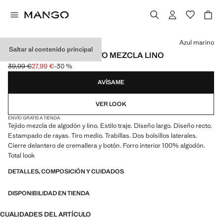
Selecciona un color
Azul marino
Saltar al contenido principal
PANTALÓN TRAJE RECTO MEZCLA LINO
39,99 €
27,99 €
-30 %
Precio inicial tachado [39,99 € ]
Precio actual [27,99 € ]
AVÍSAME
VER LOOK
ENVÍO GRATIS A TIENDA
Tejido mezcla de algodón y lino. Estilo traje. Diseño largo. Diseño recto.
Estampado de rayas. Tiro medio. Trabillas. Dos bolsillos laterales.
Cierre delantero de cremallera y botón. Forro interior 100% algodón.
Total look
DETALLES, COMPOSICIÓN Y CUIDADOS
DISPONIBILIDAD EN TIENDA
CUALIDADES DEL ARTÍCULO