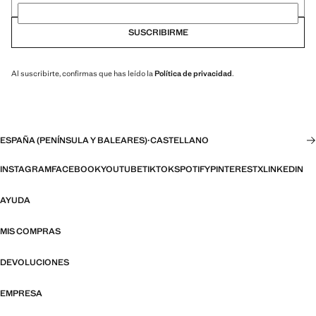
SUSCRIBIRME
Al suscribirte, confirmas que has leído la
Política de privacidad
.
ESPAÑA (PENÍNSULA Y BALEARES)
·
CASTELLANO
INSTAGRAM
FACEBOOK
YOUTUBE
TIKTOK
SPOTIFY
PINTEREST
X
LINKEDIN
AYUDA
MIS COMPRAS
DEVOLUCIONES
EMPRESA