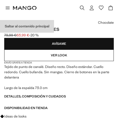
Selecciona un color
Chocolate
Saltar al contenido principal
CAPA BUFANDA BOTONES
79,99 €
63,99 €
-20 %
Precio inicial tachado [79,99 € ]
Precio actual [63,99 € ]
AVÍSAME
VER LOOK
ENVÍO GRATIS A TIENDA
Tejido de punto de canalé. Diseño recto. Diseño estándar. Cuello
redondo. Cuello bufanda. Sin mangas. Cierre de botones en la parte
delantera
Largo de la espalda 73.0 cm
DETALLES, COMPOSICIÓN Y CUIDADOS
DISPONIBILIDAD EN TIENDA
Pregunta por looks, prendas y tendencias
Ideas de looks