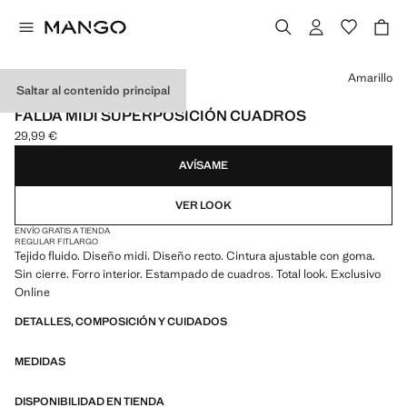
Selecciona un color
Amarillo
Saltar al contenido principal
EXCLUSIVO ONLINE
FALDA MIDI SUPERPOSICIÓN CUADROS
29,99 €
Precio actual [29,99 € ]
AVÍSAME
VER LOOK
ENVÍO GRATIS A TIENDA
REGULAR FIT
LARGO
Tejido fluido. Diseño midi. Diseño recto. Cintura ajustable con goma.
Sin cierre. Forro interior. Estampado de cuadros. Total look. Exclusivo
Online
DETALLES, COMPOSICIÓN Y CUIDADOS
MEDIDAS
DISPONIBILIDAD EN TIENDA