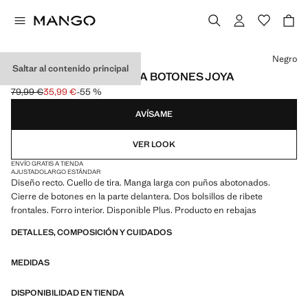
Selecciona un color
Negro
Saltar al contenido principal
CHAQUETA CUELLO TIRA BOTONES JOYA
79,99 €
35,99 €
-55 %
Precio inicial tachado [79,99 € ]
Precio actual [35,99 € ]
AVÍSAME
VER LOOK
ENVÍO GRATIS A TIENDA
AJUSTADO
LARGO ESTÁNDAR
Diseño recto. Cuello de tira. Manga larga con puños abotonados.
Cierre de botones en la parte delantera. Dos bolsillos de ribete
frontales. Forro interior. Disponible Plus. Producto en rebajas
DETALLES, COMPOSICIÓN Y CUIDADOS
MEDIDAS
DISPONIBILIDAD EN TIENDA