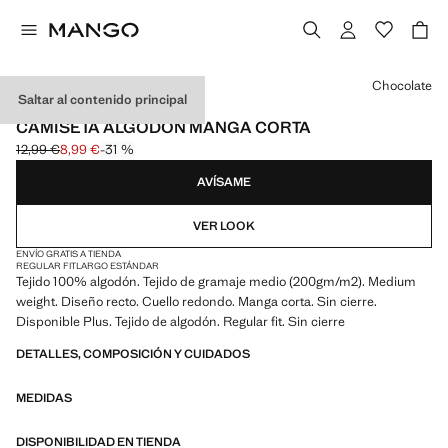
Selecciona un color
Chocolate
Saltar al contenido principal
MEDIUMWEIGHT
CAMISETA ALGODÓN MANGA CORTA
12,99 €
8,99 €
-31 %
Precio inicial tachado [12,99 € ]
Precio actual [8,99 € ]
AVÍSAME
VER LOOK
ENVÍO GRATIS A TIENDA
REGULAR FIT
LARGO ESTÁNDAR
Tejido 100% algodón. Tejido de gramaje medio (200gm/m2). Medium
weight. Diseño recto. Cuello redondo. Manga corta. Sin cierre.
Disponible Plus. Tejido de algodón. Regular fit. Sin cierre
DETALLES, COMPOSICIÓN Y CUIDADOS
MEDIDAS
DISPONIBILIDAD EN TIENDA