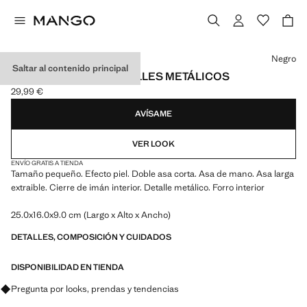
Selecciona un color
Negro
Saltar al contenido principal
BOLSO DE MANO DETALLES METÁLICOS
29,99 €
Precio actual [29,99 € ]
AVÍSAME
VER LOOK
ENVÍO GRATIS A TIENDA
Tamaño pequeño. Efecto piel. Doble asa corta. Asa de mano. Asa larga
extraible. Cierre de imán interior. Detalle metálico. Forro interior
25.0x16.0x9.0 cm (Largo x Alto x Ancho)
DETALLES, COMPOSICIÓN Y CUIDADOS
DISPONIBILIDAD EN TIENDA
Pregunta por looks, prendas y tendencias