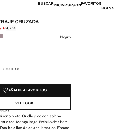
BUSCAR
FAVORITOS
INICIAR SESIÓN
BOLSA
TRAJE CRUZADA
99 €
-67 %
l tachado [59,99 € ]
 [19,99 € ]
n color
Negro
ADES!
E ¡LO QUIERO!
AÑADIR A FAVORITOS
VER LOOK
 TIENDA
 Diseño recto. Cuello pico con solapa.
muesca. Manga larga. Bolsillo de ribete
 Dos bolsillos de solapa laterales. Escote