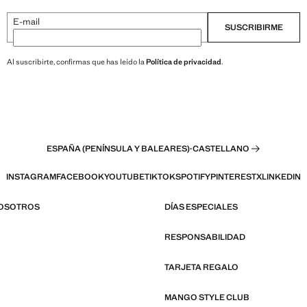
E-mail
SUSCRIBIRME
Al suscribirte, confirmas que has leído la
Política de privacidad
.
ESPAÑA (PENÍNSULA Y BALEARES)
·
CASTELLANO
INSTAGRAM
FACEBOOK
YOUTUBE
TIKTOK
SPOTIFY
PINTEREST
X
LINKEDIN
NOSOTROS
DÍAS ESPECIALES
RESPONSABILIDAD
TARJETA REGALO
MANGO STYLE CLUB