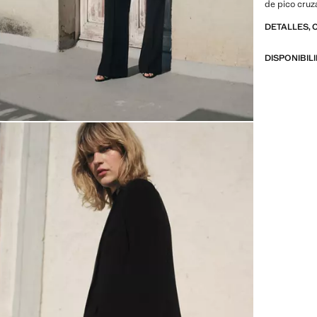
de pico cruza
Disponible P
DETALLES, 
DISPONIBIL