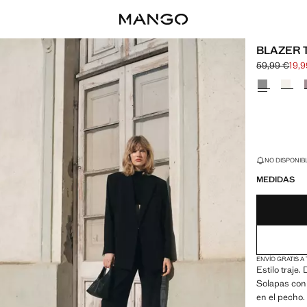
BLAZER 
59,99 €
19,
Precio inicia
Precio actual
Selecciona u
¡ÚLTIMAS UNID
NO DISPONIBL
MEDIDAS
ENVÍO GRATIS A
Estilo traje.
Solapas con 
en el pecho.