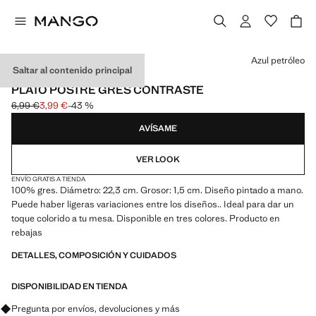
Selecciona un color
Azul petróleo
Saltar al contenido principal
MADE IN PORTUGAL
PLATO POSTRE GRES CONTRASTE
6,99 €
3,99 €
-43 %
Precio inicial tachado [6,99 € ]
Precio actual [3,99 € ]
AVÍSAME
VER LOOK
ENVÍO GRATIS A TIENDA
100% gres. Diámetro: 22,3 cm. Grosor: 1,5 cm. Diseño pintado a mano.
Puede haber ligeras variaciones entre los diseños.. Ideal para dar un
toque colorido a tu mesa. Disponible en tres colores. Producto en
rebajas
DETALLES, COMPOSICIÓN Y CUIDADOS
DISPONIBILIDAD EN TIENDA
Pregunta por envíos, devoluciones y más