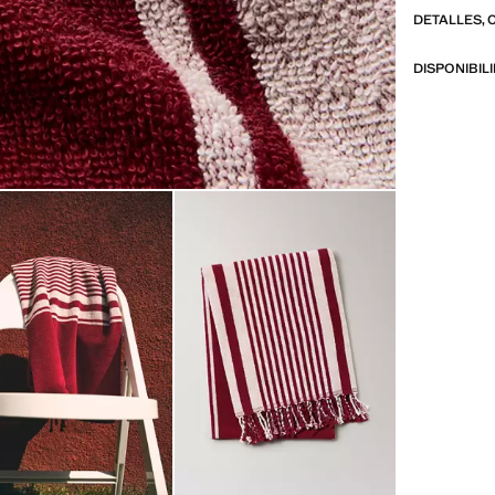
secarte con 
DETALLES, 
una toalla l
Producto en
DISPONIBIL