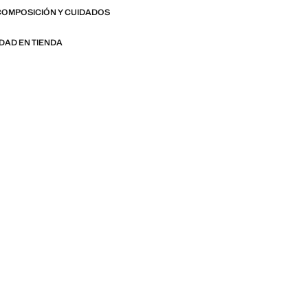
ella o tumbarte y descansar al sol. Es
COMPOSICIÓN Y CUIDADOS
igera que permite un secado rápido.
 rebajas
IDAD EN TIENDA