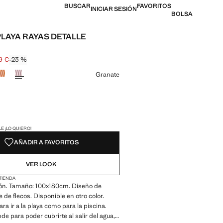
BUSCAR
FAVORITOS
INICIAR SESIÓN
BOLSA
PLAYA RAYAS DETALLE
9 €
-23 %
l tachado [25,99 € ]
 [19,99 € ]
n color
Granate
ADES!
E ¡LO QUIERO!
AÑADIR A FAVORITOS
VER LOOK
 TIENDA
n. Tamaño: 100x180cm. Diseño de
e de flecos. Disponible en otro color.
ara ir a la playa como para la piscina.
e para poder cubrirte al salir del agua,