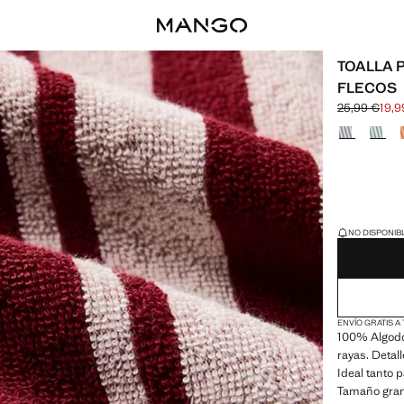
TOALLA 
FLECOS
25,99 €
19,9
Precio inicia
Precio actual
Selecciona u
¡ÚLTIMAS UNID
NO DISPONIBL
ENVÍO GRATIS A
100% Algodó
rayas. Detall
Ideal tanto p
Tamaño grand