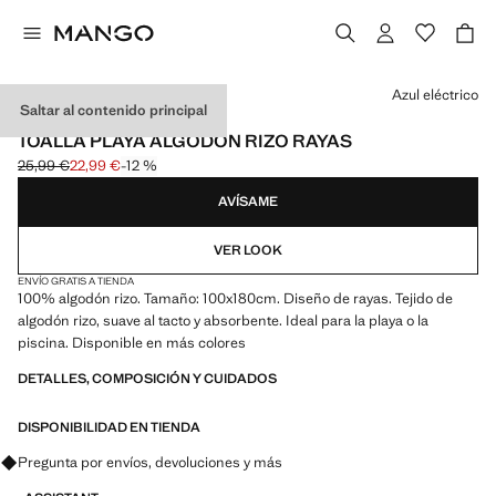
Selecciona un color
Azul eléctrico
Saltar al contenido principal
600 GR/M2
TOALLA PLAYA ALGODÓN RIZO RAYAS
25,99 €
22,99 €
-12 %
Precio inicial tachado [25,99 € ]
Precio actual [22,99 € ]
AVÍSAME
VER LOOK
ENVÍO GRATIS A TIENDA
100% algodón rizo. Tamaño: 100x180cm. Diseño de rayas. Tejido de
algodón rizo, suave al tacto y absorbente. Ideal para la playa o la
piscina. Disponible en más colores
DETALLES, COMPOSICIÓN Y CUIDADOS
DISPONIBILIDAD EN TIENDA
Pregunta por envíos, devoluciones y más