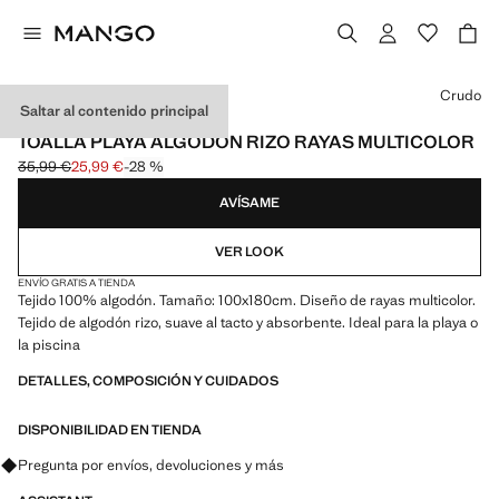
Selecciona un color
Crudo
Saltar al contenido principal
600 GR/M2
TOALLA PLAYA ALGODÓN RIZO RAYAS MULTICOLOR
35,99 €
25,99 €
-28 %
Precio inicial tachado [35,99 € ]
Precio actual [25,99 € ]
AVÍSAME
VER LOOK
ENVÍO GRATIS A TIENDA
Tejido 100% algodón. Tamaño: 100x180cm. Diseño de rayas multicolor.
Tejido de algodón rizo, suave al tacto y absorbente. Ideal para la playa o
la piscina
DETALLES, COMPOSICIÓN Y CUIDADOS
DISPONIBILIDAD EN TIENDA
Pregunta por envíos, devoluciones y más