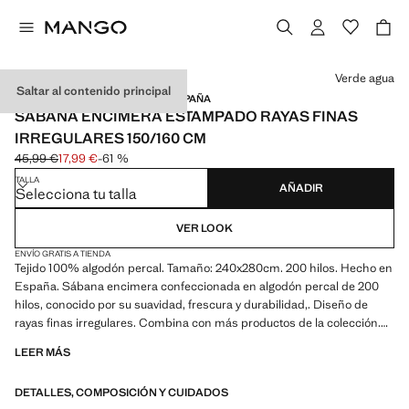
Selecciona un color
Verde agua
Saltar al contenido principal
ALGODÓN PERCAL / HECHO EN ESPAÑA
SÁBANA ENCIMERA ESTAMPADO RAYAS FINAS
IRREGULARES 150/160 CM
45,99 €
17,99 €
-61 %
Precio inicial tachado [45,99 € ]
Precio actual [17,99 € ]
TALLA
AÑADIR
Selecciona tu talla
VER LOOK
ENVÍO GRATIS A TIENDA
Tejido 100% algodón percal. Tamaño: 240x280cm. 200 hilos. Hecho en
España. Sábana encimera confeccionada en algodón percal de 200
hilos, conocido por su suavidad, frescura y durabilidad,. Diseño de
rayas finas irregulares. Combina con más productos de la colección.
Disponible en más tamaños. Producto en rebajas
LEER MÁS
DETALLES, COMPOSICIÓN Y CUIDADOS