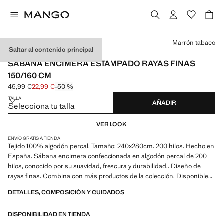
Selecciona un color
Marrón tabaco
Saltar al contenido principal
HECHO EN ESPAÑA
SÁBANA ENCIMERA ESTAMPADO RAYAS FINAS
150/160 CM
45,99 €
22,99 €
-50 %
Precio inicial tachado [45,99 € ]
Precio actual [22,99 € ]
TALLA
AÑADIR
Selecciona tu talla
VER LOOK
ENVÍO GRATIS A TIENDA
Tejido 100% algodón percal. Tamaño: 240x280cm. 200 hilos. Hecho en
España. Sábana encimera confeccionada en algodón percal de 200
hilos, conocido por su suavidad, frescura y durabilidad,. Diseño de
rayas finas. Combina con más productos de la colección. Disponible
en más tamaños. Producto en rebajas
DETALLES, COMPOSICIÓN Y CUIDADOS
DISPONIBILIDAD EN TIENDA