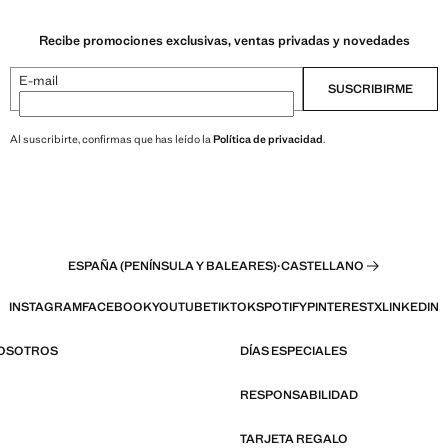
Recibe promociones exclusivas, ventas privadas y novedades
E-mail
SUSCRIBIRME
Al suscribirte, confirmas que has leído la
Política de privacidad
.
ESPAÑA (PENÍNSULA Y BALEARES)
·
CASTELLANO
INSTAGRAM
FACEBOOK
YOUTUBE
TIKTOK
SPOTIFY
PINTEREST
X
LINKEDIN
NOSOTROS
DÍAS ESPECIALES
RESPONSABILIDAD
TARJETA REGALO