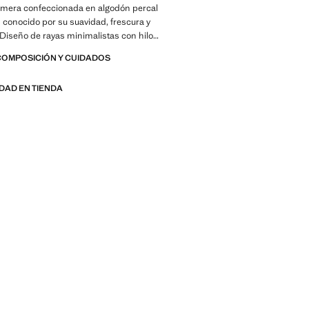
mera confeccionada en algodón percal
, conocido por su suavidad, frescura y
 Diseño de rayas minimalistas con hilo
ejorando la calidad del producto y su
COMPOSICIÓN Y CUIDADOS
sponible en más tamaños. Completa con
s de la colección. Producto en rebajas
IDAD EN TIENDA