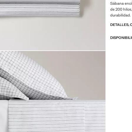
Sábana enci
de 200 hilos
durabilidad.
estampado, m
DETALLES, 
textura. Di
los producto
DISPONIBIL