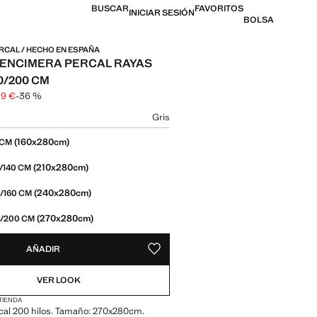
BUSCAR
FAVORITOS
INICIAR SESIÓN
BOLSA
RCAL / HECHO EN ESPAÑA
ENCIMERA PERCAL RAYAS
0/200 CM
99 €
-36 %
l tachado [55,99 € ]
l [35,99 € ]
n color
Gris
 talla
(160x280cm)
 CM
(210x280cm)
/140 CM
(240x280cm)
/160 CM
(270x280cm)
/200 CM
AÑADIR
GUARDAR COMO FAVORITO
VER LOOK
 TIENDA
cal 200 hilos. Tamaño: 270x280cm.